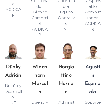
Coordina
Coordina
Respons
o
dor
dor
able
ACDICA
Técnico
Equipo
Administ
R
Comerci
Operativ
ración
al
o
ACDICA
ACDICA
INTI
R
R
Dünky
Widen
Borgia
Agusti
.
Adrián
horn
ttino
n
Marcel
Herná
Espind
Diseño y
Desarroll
o
n
ola
o
Diseño y
Administ
Soporte
INTI